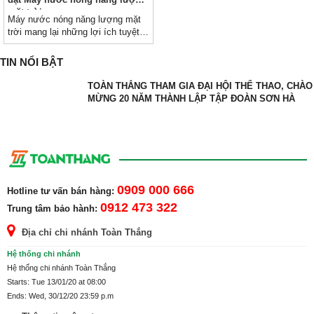
mặt trời
Máy nước nóng năng lượng mặt
trời mang lại những lợi ích tuyệt
vời cho người sử dụng. Nhưng
làm thế nào để lựa chọn và lắp đặt
TIN NỔI BẬT
sản phẩm giúp mang lại hiệu quả
tốt nhất?
TOÀN THẮNG THAM GIA ĐẠI HỘI THỂ THAO, CHÀO
MỪNG 20 NĂM THÀNH LẬP TẬP ĐOÀN SƠN HÀ
0909 000 666
Hotline tư vấn bán hàng:
0912 473 322
Trung tâm bảo hành:
Địa chỉ chi nhánh Toàn Thắng
Hệ thống chi nhánh
Hệ thống chi nhánh Toàn Thắng
Starts: Tue 13/01/20 at 08:00
Ends: Wed, 30/12/20 23:59 p.m