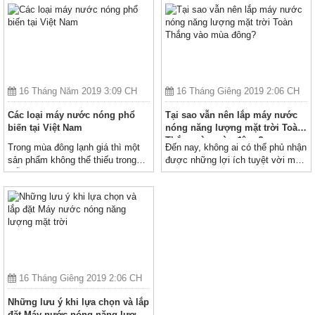
Liên hệ bảo hành:
0912 473 322
hoạt động tốt nhất. Phân biệt ống
chân không và ống dầu loại nào
Chi nhánh địa điểm phân phối
Toàn thắng
tốt 2020
16 Tháng Năm 2019 3:09 CH
16 Tháng Giêng 2019 2:06 CH
Các loại máy nước nóng phổ
Tại sao vẫn nên lắp máy nước
biến tại Việt Nam
nóng năng lượng mặt trời Toàn
Thắng vào mùa đông?
Trong mùa đông lạnh giá thì một
Đến nay, không ai có thể phủ nhận
sản phẩm không thể thiếu trong
được những lợi ích tuyệt vời mà
mỗi hộ gia đình đó là máy nước
Máy nước nóng năng lượng mặt
nóng (hay bình nóng lạnh)
trời Toàn Thắng mang lại.
16 Tháng Giêng 2019 2:06 CH
Những lưu ý khi lựa chọn và lắp
đặt Máy nước nóng năng lượng