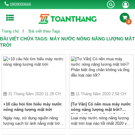
0909000666
0
Trang chủ
Bài viết theo Tags
MÁY LỌC NƯỚC RO
BÌNH NƯỚC NÓNG
MÁY NƯỚC NÓNG
BÀI VIẾT CHỨA TAGS: MÁY NƯỚC NÓNG NĂNG LƯỢNG MẶT
NLMT
TRỜI
BỒN TỰ HOẠI
BỒN NƯỚC INOX
BỒN NHỰA
CHẬU RỬA INOX
VÒI CHẬU RỬA
SEN VÒI
BỂ NƯỚC NGẦM
BỒN CÔNG NGHIỆP
31 Tháng Năm 2020 11:28 CH
11 Tháng Năm 2020 2:58 CH
Khuyến mãi
Kinh nghiệm hay
Thông tin hữu ích
+10 câu hỏi tìm hiểu máy nước
[Tư Vấn] Có nên mua máy nước
nóng năng lượng mặt trời
nóng năng lượng mặt trời?
Tin công ty & sự kiện
Phân biệt ống chân không và
Ngày nay, sử dụng nguồn năng
Loại máy nước nóng năng lượng
ống dầu loại nào tốt?
lượng sạch từ ánh nắng mặt trời
mặt trời loại nào tốt nhất 2020 và
đã trở thành xu hướng phát triển
tiêu chí lựa chọn để vừa tiết kiệm,
Liên hệ tư vấn mua hàng:
0909000666
của toàn cầu
độ bền cao mà loại cho hiệu quả