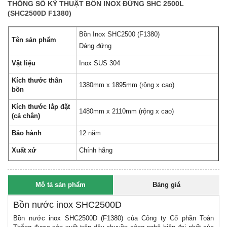
THÔNG SỐ KỸ THUẬT BỒN INOX ĐỨNG SHC 2500L
(SHC2500D F1380)
Bồn Inox SHC2500
(F1380)
Tên sản phẩm
Dáng đứng
Vật liệu
Inox SUS 304
Kích thước thân
1380mm x 1895mm (rộng x cao)
bồn
Kích thước lắp đặt
1480mm x
2110
mm
(rộng x cao)
(cả chân)
Bảo hành
12 năm
Xuất xứ
Chính hãng
Mô tả sản phẩm
Bảng giá
Bồn nước inox SHC2500D
Bồn nước inox SHC2500D (F1380) của Công ty Cổ phần Toàn