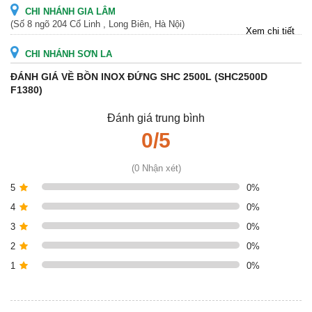
CHI NHÁNH GIA LÂM
(Số 8 ngõ 204 Cổ Linh , Long Biên, Hà Nội)
Xem chi tiết
CHI NHÁNH SƠN LA
(Thôn 6 chiềng Mung, Mai Sơn, Sơn La)
Xem chi tiết
ĐÁNH GIÁ VỀ BỒN INOX ĐỨNG SHC 2500L (SHC2500D
F1380)
CHI NHÁNH SƠN TÂY
(Cụm 1, Thôn 8, Thạch Hòa, Thạch Thất, Hà Nội)
Xem chi tiết
Đánh giá trung bình
0/5
CHI NHÁNH HƯNG YÊN
(Ngã ba Trung Đạo, xã Trung Hưng, huyện Yên Mỹ, tỉnh Hưng Yên)
(0 Nhận xét)
Xem chi tiết
CHI NHÁNH THƯỜNG TÍN
5
0%
(Đường Nội Thôn- Vân Tảo- Thường Tín, Hà Nội)
Xem chi tiết
4
0%
CHI NHÁNH THÁI BÌNH
3
0%
(Thôn Lê Lợi 1, xã Đông Xuân, huyện Đông Hưng, tỉnh Thái Bình)
2
0%
Xem chi tiết
1
0%
CHI NHÁNH HÀ NAM
(QL 21B, Xóm 2, Thanh Nộn, Thanh Sơn, Kim Bảng, Hà Nam)
Xem chi tiết
CHI NHÁNH NAM ĐỊNH