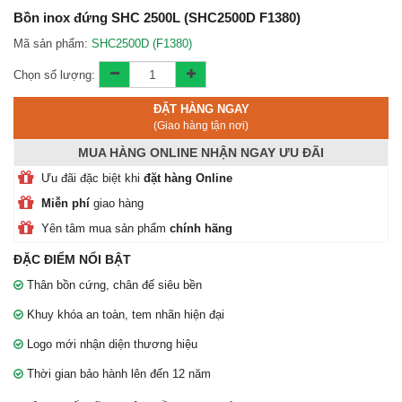
Liên hệ bảo hành:
0912 473 322
Bồn inox đứng SHC 2500L (SHC2500D F1380)
Mã sản phẩm:
SHC2500D (F1380)
Chi nhánh địa điểm phân phối
Toàn thắng
Chọn số lượng:
ĐẶT HÀNG NGAY
(Giao hàng tận nơi)
MUA HÀNG ONLINE NHẬN NGAY ƯU ĐÃI
Ưu đãi đặc biệt khi
đặt hàng Online
Miễn phí
giao hàng
Yên tâm mua sản phẩm
chính hãng
ĐẶC ĐIỂM NỔI BẬT
Thân bồn cứng, chân đế siêu bền
Khuy khóa an toàn, tem nhãn hiện đại
Logo mới nhận diện thương hiệu
Thời gian bảo hành lên đến 12 năm