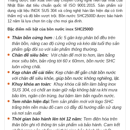
Thắng được sản xuất trên dây chuyền công nghệ hiện đại nhất của
Nhật Bản đạt tiêu chuẩn quốc tế ISO 9001:2015. Sản phẩm sử
dụng vật liệu INOX SUS 304 và công nghệ hàn lăn hiện đại có tính
thẩm mỹ và độ bền vượt trội. Bồn nước SHC2500D được bảo hành
12 năm là lựa chọn tin cậy cho mọi gia đình.
Đặc điểm nổi bật của bồn nước inox
SHC25
00D
Thân bồn cứng hơn
: Lốc 5 gân kép phân bố đều trên
thân bồn, nâng cao độ cứng vững và kéo dài tuổi thọ sản
phẩm gấp đôi so với sản phẩm thông thường.
Chân đế siêu bền
:
Với chân đế mới to hơn, làm bằng
inox siêu bền, bản rộng tới 60 x 60mm, bồn nước SHC
luôn vững chãi.
Kẹp chân đế cải tiến
:
Kẹp chân đế gắn chặt bồn nước
với chân đế siêu khỏe, giúp bồn nước không nghiêng, lật.
Khuy khóa an toàn
:
Khuy khóa cải tiến làm bằng inox
SUS 304, có chốt an toàn giữ nắp không bật ra khi mưa
bão lớn, ngăn côn trùng, bụi bặm làm bẩn nguồn nước.
Tem nhãn hiện đại
:
Tem sản phẩm mới với logo SHC
trắng trên nền màu đỏ cam có đầy đủ hướng dẫn sử dụng
và nơi sản xuất
Thời gian bảo hành lên tới 12 năm
:
Tem điện hóa trên
thân bồn ghi rõ thông tin sản phẩm và bảo hành. Cam kết