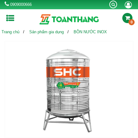
0909000666
0
Trang chủ
Sản phẩm gia dụng
BỒN NƯỚC INOX
MÁY LỌC NƯỚC RO
BÌNH NƯỚC NÓNG
MÁY NƯỚC NÓNG
NLMT
BỒN TỰ HOẠI
BỒN NƯỚC INOX
BỒN NHỰA
CHẬU RỬA INOX
VÒI CHẬU RỬA
SEN VÒI
BỂ NƯỚC NGẦM
BỒN CÔNG NGHIỆP
Khuyến mãi
Kinh nghiệm hay
Thông tin hữu ích
Tin công ty & sự kiện
Liên hệ tư vấn mua hàng:
0909000666