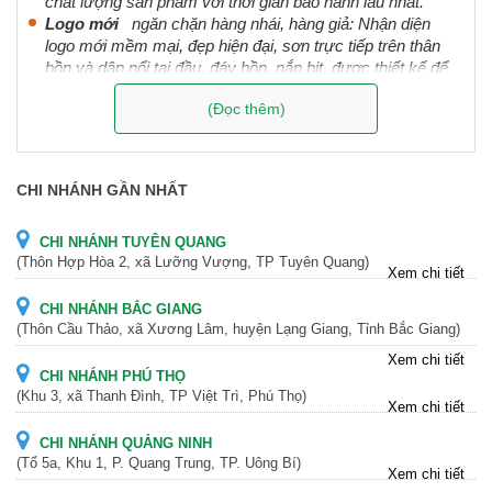
chất lượng sản phẩm với thời gian bảo hành lâu nhất.
Logo
mới
ngăn chặn hàng nhái, hàng giả: Nhận diện
logo mới mềm mại, đẹp hiện đại, sơn trực tiếp trên thân
bồn và dập nổi tại đầu, đáy bồn, nắp bịt, được thiết kế để
hạn chế hàng giả, hàng nhái
(Đọc thêm)
Hãy liên hệ ngay với chúng tôi
0909.000.666
để được tư vấn và hỗ trợ tốt
nhất!
CHI NHÁNH GẦN NHẤT
CHI NHÁNH TUYÊN QUANG
(Thôn Hợp Hòa 2, xã Lưỡng Vượng, TP Tuyên Quang)
Xem chi tiết
CHI NHÁNH BẮC GIANG
(Thôn Cầu Thảo, xã Xương Lâm, huyện Lạng Giang, Tỉnh Bắc Giang)
Xem chi tiết
CHI NHÁNH PHÚ THỌ
(Khu 3, xã Thanh Đình, TP Việt Trì, Phú Thọ)
Xem chi tiết
CHI NHÁNH QUẢNG NINH
(Tổ 5a, Khu 1, P. Quang Trung, TP. Uông Bí)
Xem chi tiết