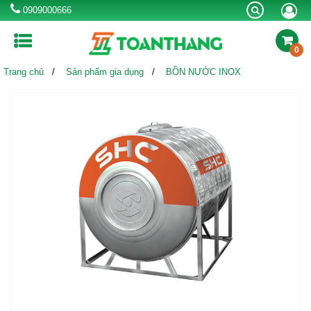
0909000666
0
Trang chủ
Sản phẩm gia dụng
BỒN NƯỚC INOX
MÁY LỌC NƯỚC RO
BÌNH NƯỚC NÓNG
MÁY NƯỚC NÓNG
NLMT
BỒN TỰ HOẠI
BỒN NƯỚC INOX
BỒN NHỰA
CHẬU RỬA INOX
VÒI CHẬU RỬA
SEN VÒI
BỂ NƯỚC NGẦM
BỒN CÔNG NGHIỆP
Khuyến mãi
Kinh nghiệm hay
Thông tin hữu ích
Tin công ty & sự kiện
Liên hệ tư vấn mua hàng:
0909000666