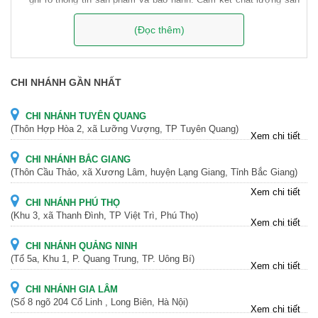
phẩm với thời gian bảo hành lâu nhất.
(Đọc thêm)
Xem chi tiết tại:
https://www.toanthang.com.vn/bon-nuoc-inox.html
Hãy liên hệ ngay với chúng tôi 0909.000.666 để được tư vấn và hỗ
trợ tốt nhất!
CHI NHÁNH GẦN NHẤT
CHI NHÁNH TUYÊN QUANG
(Thôn Hợp Hòa 2, xã Lưỡng Vượng, TP Tuyên Quang)
Xem chi tiết
CHI NHÁNH BẮC GIANG
(Thôn Cầu Thảo, xã Xương Lâm, huyện Lạng Giang, Tỉnh Bắc Giang)
Xem chi tiết
CHI NHÁNH PHÚ THỌ
(Khu 3, xã Thanh Đình, TP Việt Trì, Phú Thọ)
Xem chi tiết
CHI NHÁNH QUẢNG NINH
(Tổ 5a, Khu 1, P. Quang Trung, TP. Uông Bí)
Xem chi tiết
CHI NHÁNH GIA LÂM
(Số 8 ngõ 204 Cổ Linh , Long Biên, Hà Nội)
Xem chi tiết