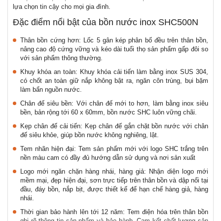
lựa chọn tin cậy cho mọi gia đình.
Đặc điểm nổi bật của bồn nước inox SHC500N
Thân bồn cứng hơn: Lốc 5 gân kép phân bố đều trên thân bồn,
nâng cao độ cứng vững và kéo dài tuổi thọ sản phẩm gấp đôi so
với sản phẩm thông thường.
Khuy khóa an toàn: Khuy khóa cải tiến làm bằng inox SUS 304,
có chốt an toàn giữ nắp không bật ra, ngăn côn trùng, bụi bặm
làm bẩn nguồn nước.
Chân đế siêu bền: Với chân đế mới to hơn, làm bằng inox siêu
bền, bản rộng tới 60 x 60mm, bồn nước SHC luôn vững chãi.
Kẹp chân đế cải tiến: Kẹp chân đế gắn chặt bồn nước với chân
đế siêu khỏe, giúp bồn nước không nghiêng, lật.
Tem nhãn hiện đại: Tem sản phẩm mới với logo SHC trắng trên
nền màu cam có đầy đủ hướng dẫn sử dụng và nơi sản xuất
Logo mới ngăn chặn hàng nhái, hàng giả: Nhận diện logo mới
mềm mại, đẹp hiện đại, sơn trực tiếp trên thân bồn và dập nổi tại
đầu, đáy bồn, nắp bịt, được thiết kế để hạn chế hàng giả, hàng
nhái.
Thời gian bảo hành lên tới 12 năm: Tem điện hóa trên thân bồn
ghi rõ thông tin sản phẩm và bảo hành. Cam kết chất lượng sản