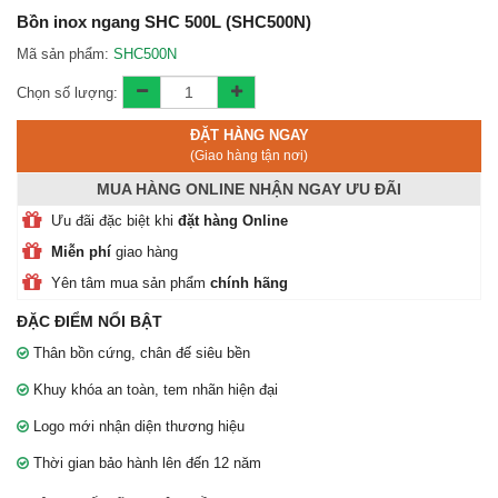
Liên hệ bảo hành:
0912 473 322
Bồn inox ngang SHC 500L (SHC500N)
Mã sản phẩm:
SHC500N
Chi nhánh địa điểm phân phối
Toàn thắng
Chọn số lượng:
ĐẶT HÀNG NGAY
(Giao hàng tận nơi)
MUA HÀNG ONLINE NHẬN NGAY ƯU ĐÃI
Ưu đãi đặc biệt khi
đặt hàng Online
Miễn phí
giao hàng
Yên tâm mua sản phẩm
chính hãng
ĐẶC ĐIỂM NỔI BẬT
Thân bồn cứng, chân đế siêu bền
Khuy khóa an toàn, tem nhãn hiện đại
Logo mới nhận diện thương hiệu
Thời gian bảo hành lên đến 12 năm