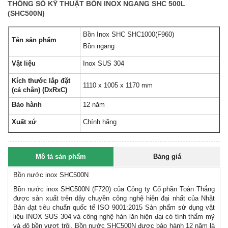
THÔNG SỐ KỸ THUẬT BỒN INOX NGANG SHC 500L
(SHC500N)
Bồn Inox SHC SHC1000(F960)
Tên sản phẩm
Bồn ngang
Vật liệu
Inox SUS 304
Kích thước lắp đặt
1110 x 1005 x 1170 mm
(cả chân) (DxRxC)
Bảo hành
12 năm
Xuất xứ
Chính hãng
Mô tả sản phẩm
Bảng giá
Bồn nước inox SHC500N
Bồn nước inox SHC500N (F720) của Công ty Cổ phần Toàn Thắng
được sản xuất trên dây chuyền công nghệ hiện đại nhất của Nhật
Bản đạt tiêu chuẩn quốc tế ISO 9001:2015 Sản phẩm sử dụng vật
liệu INOX SUS 304 và công nghệ hàn lăn hiện đại có tính thẩm mỹ
và độ bền vượt trội. Bồn nước SHC500N được bảo hành 12 năm là