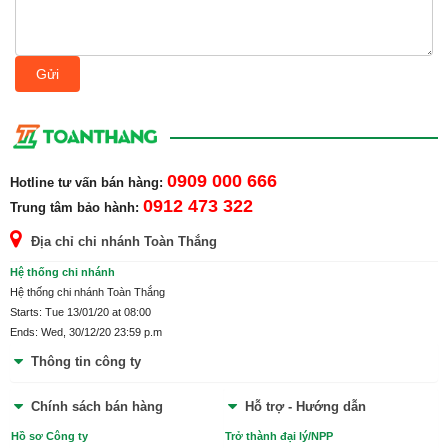
(Phố An Hòa, Phường Ninh Phong, Thành phố Ninh Bình, Tỉnh Ninh
Bình)
Xem chi tiết
Gửi
CHI NHÁNH THANH HÓA 1
(Số 359 Bà Triệu, phường Đông Thọ, TP.Thanh Hóa, Tỉnh Thanh Hóa)
Xem chi tiết
CHI NHÁNH THANH HÓA 2
(thôn Hố Dăm, xã Xuân Phú, huyện Thọ Xuân, Thanh Hóa)
0909 000 666
Hotline tư vấn bán hàng:
Xem chi tiết
CHI NHÁNH NGHỆ AN 2
0912 473 322
Trung tâm bảo hành:
(Xóm Đông Mỹ, Xã Đông Hiếu, Thị Xã Thái Hòa, Nghệ An)
Xem chi tiết
Địa chỉ chi nhánh Toàn Thắng
CHI NHÁNH NGHỆ AN 1
Hệ thống chi nhánh
(Ngõ số 6, xóm 2, xã Nghi Phú, TP Vinh, Nghệ An)
Xem chi tiết
Hệ thống chi nhánh Toàn Thắng
Starts: Tue 13/01/20 at 08:00
CHI NHÁNH HÀ TĨNH
Ends: Wed, 30/12/20 23:59 p.m
(Khối Đại Đồng, Phường Thạch Linh, TP Hà Tĩnh)
Xem chi tiết
Thông tin công ty
Chính sách bán hàng
Hỗ trợ - Hướng dẫn
Hồ sơ Công ty
Trở thành đại lý/NPP