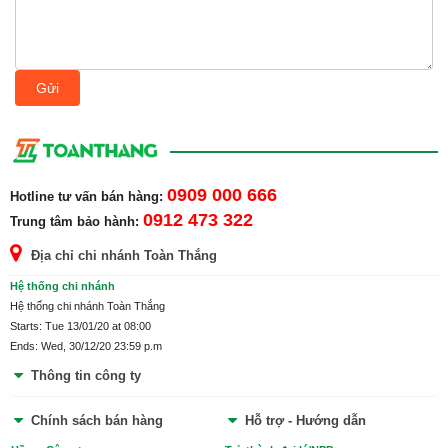
(Phố An Hòa, Phường Ninh Phong, Thành phố Ninh Bình, Tỉnh Ninh
Bình)
Xem chi tiết
CHI NHÁNH THANH HÓA 1
Gửi
(Số 359 Bà Triệu, phường Đông Thọ, TP.Thanh Hóa, Tỉnh Thanh Hóa)
Xem chi tiết
CHI NHÁNH THANH HÓA 2
(thôn Hố Dăm, xã Xuân Phú, huyện Thọ Xuân, Thanh Hóa)
Xem chi tiết
0909 000 666
CHI NHÁNH NGHỆ AN 2
Hotline tư vấn bán hàng:
(Xóm Đông Mỹ, Xã Đông Hiếu, Thị Xã Thái Hòa, Nghệ An)
0912 473 322
Trung tâm bảo hành:
Xem chi tiết
Địa chỉ chi nhánh Toàn Thắng
CHI NHÁNH NGHỆ AN 1
(Ngõ số 6, xóm 2, xã Nghi Phú, TP Vinh, Nghệ An)
Xem chi tiết
Hệ thống chi nhánh
Hệ thống chi nhánh Toàn Thắng
CHI NHÁNH HÀ TĨNH
Starts: Tue 13/01/20 at 08:00
(Khối Đại Đồng, Phường Thạch Linh, TP Hà Tĩnh)
Xem chi tiết
Ends: Wed, 30/12/20 23:59 p.m
Thông tin công ty
Chính sách bán hàng
Hỗ trợ - Hướng dẫn