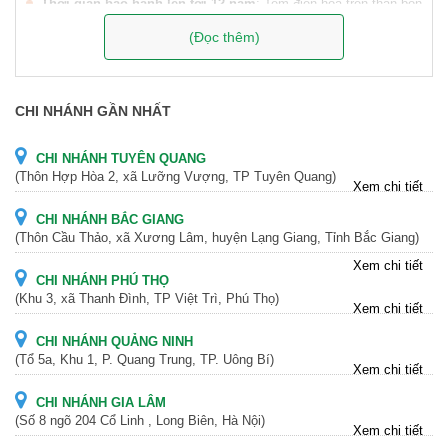
Thời gian bảo hành lên tới 12 năm
: Tem điện hóa trên thân bồn
ghi rõ thông tin sản phẩm và bảo hành. Cam kết chất lượng sản
(Đọc thêm)
phẩm với thời gian bảo hành lâu nhất.
Hãy liên hệ ngay với chúng tôi
0909.000.666
để được tư vấn và hỗ
trợ tốt nhất!
CHI NHÁNH GẦN NHẤT
CHI NHÁNH TUYÊN QUANG
(Thôn Hợp Hòa 2, xã Lưỡng Vượng, TP Tuyên Quang)
Xem chi tiết
CHI NHÁNH BẮC GIANG
(Thôn Cầu Thảo, xã Xương Lâm, huyện Lạng Giang, Tỉnh Bắc Giang)
Xem chi tiết
CHI NHÁNH PHÚ THỌ
(Khu 3, xã Thanh Đình, TP Việt Trì, Phú Thọ)
Xem chi tiết
CHI NHÁNH QUẢNG NINH
(Tổ 5a, Khu 1, P. Quang Trung, TP. Uông Bí)
Xem chi tiết
CHI NHÁNH GIA LÂM
(Số 8 ngõ 204 Cổ Linh , Long Biên, Hà Nội)
Xem chi tiết