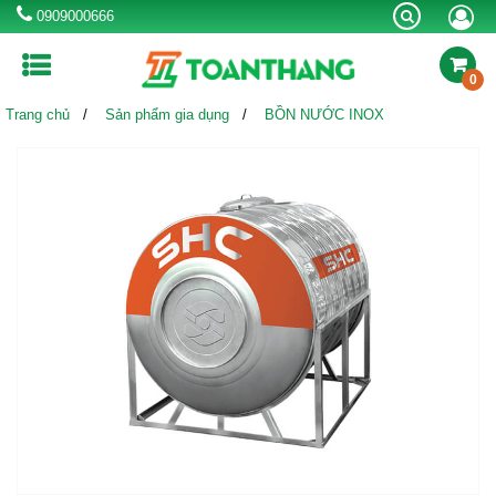
0909000666
0
Trang chủ
Sản phẩm gia dụng
BỒN NƯỚC INOX
MÁY LỌC NƯỚC RO
BÌNH NƯỚC NÓNG
MÁY NƯỚC NÓNG
NLMT
BỒN TỰ HOẠI
BỒN NƯỚC INOX
BỒN NHỰA
CHẬU RỬA INOX
VÒI CHẬU RỬA
SEN VÒI
BỂ NƯỚC NGẦM
BỒN CÔNG NGHIỆP
Khuyến mãi
Kinh nghiệm hay
Thông tin hữu ích
Tin công ty & sự kiện
Liên hệ tư vấn mua hàng:
0909000666