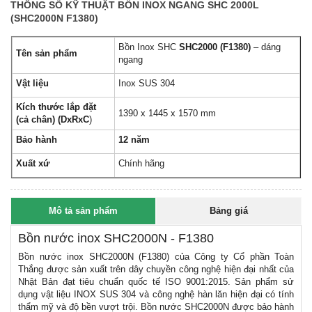
THÔNG SỐ KỸ THUẬT BỒN INOX NGANG SHC 2000L
(SHC2000N F1380)
Bồn Inox SHC
SHC2000 (F1380)
– dáng
Tên sản phẩm
ngang
Vật liệu
Inox SUS 304
Kích thước lắp đặt
1390 x 1445 x 1570 mm
(cả chân) (DxRxC
)
Bảo hành
12 năm
Xuất xứ
Chính hãng
Mô tả sản phẩm
Bảng giá
Bồn nước inox SHC2000N - F1380
Bồn nước inox SHC2000N (F1380) của Công ty Cổ phần Toàn
Thắng được sản xuất trên dây chuyền công nghệ hiện đại nhất của
Nhật Bản đạt tiêu chuẩn quốc tế ISO 9001:2015. Sản phẩm sử
dụng vật liệu INOX SUS 304 và công nghệ hàn lăn hiện đại có tính
thẩm mỹ và độ bền vượt trội. Bồn nước SHC2000N được bảo hành