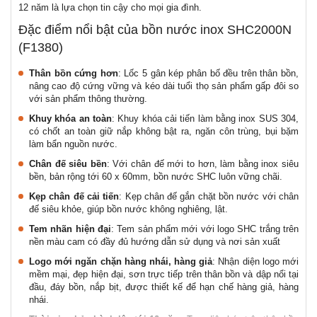
12 năm là lựa chọn tin cậy cho mọi gia đình.
Đặc điểm nổi bật của bồn nước inox SHC2000N
(F1380)
Thân bồn cứng hơn
: Lốc 5 gân kép phân bố đều trên thân bồn,
nâng cao độ cứng vững và kéo dài tuổi thọ sản phẩm gấp đôi so
với sản phẩm thông thường.
Khuy khóa an toàn
: Khuy khóa cải tiến làm bằng inox SUS 304,
có chốt an toàn giữ nắp không bật ra, ngăn côn trùng, bụi bặm
làm bẩn nguồn nước.
Chân đế siêu bền
: Với chân đế mới to hơn, làm bằng inox siêu
bền, bản rộng tới 60 x 60mm, bồn nước SHC luôn vững chãi.
Kẹp chân đế cải tiến
: Kẹp chân đế gắn chặt bồn nước với chân
đế siêu khỏe, giúp bồn nước không nghiêng, lật.
Tem nhãn hiện đại
: Tem sản phẩm mới với logo SHC trắng trên
nền màu cam có đầy đủ hướng dẫn sử dụng và nơi sản xuất
Logo mới ngăn chặn hàng nhái, hàng giả
: Nhận diện logo mới
mềm mại, đẹp hiện đại, sơn trực tiếp trên thân bồn và dập nổi tại
đầu, đáy bồn, nắp bịt, được thiết kế để hạn chế hàng giả, hàng
nhái.