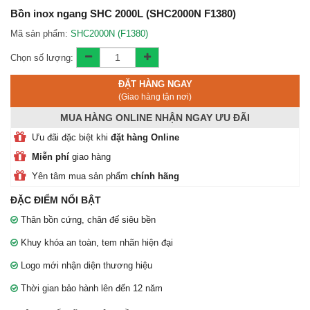
Liên hệ bảo hành:
0912 473 322
Bồn inox ngang SHC 2000L (SHC2000N F1380)
Mã sản phẩm:
SHC2000N (F1380)
Chi nhánh địa điểm phân phối
Toàn thắng
Chọn số lượng:
ĐẶT HÀNG NGAY
(Giao hàng tận nơi)
MUA HÀNG ONLINE NHẬN NGAY ƯU ĐÃI
Ưu đãi đặc biệt khi
đặt hàng Online
Miễn phí
giao hàng
Yên tâm mua sản phẩm
chính hãng
ĐẶC ĐIỂM NỔI BẬT
Thân bồn cứng, chân đế siêu bền
Khuy khóa an toàn, tem nhãn hiện đại
Logo mới nhận diện thương hiệu
Thời gian bảo hành lên đến 12 năm