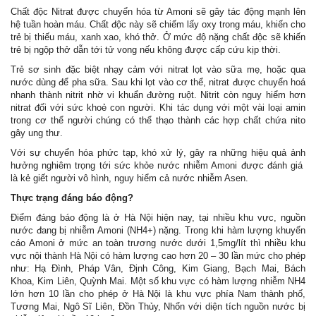
Chất độc Nitrat được chuyển hóa từ Amoni sẽ gây tác động mạnh lên
hệ tuần hoàn máu. Chất độc này sẽ chiếm lấy oxy trong máu, khiến cho
trẻ bị thiếu máu, xanh xao, khó thở. Ở mức độ nặng chất độc sẽ khiến
trẻ bị ngộp thở dẫn tới tử vong nếu không được cấp cứu kịp thời.
Trẻ sơ sinh đặc biệt nhạy cảm với nitrat lọt vào sữa mẹ, hoặc qua
nước dùng để pha sữa. Sau khi lọt vào cơ thể, nitrat được chuyển hoá
nhanh thành nitrit nhờ vi khuẩn đường ruột. Nitrit còn nguy hiểm hơn
nitrat đối với sức khoẻ con người. Khi tác dụng với một vài loại amin
trong cơ thể người chúng có thể thạo thành các hợp chất chứa nito
gây ung thư.
Với sự chuyển hóa phức tạp, khó xử lý, gây ra những hiệu quả ảnh
hưởng nghiêm trọng tới sức khỏe nước nhiễm Amoni được đánh giá
là kẻ giết người vô hình, nguy hiểm cả nước nhiễm Asen.
Thực trạng đáng báo động?
Điểm đáng báo động là ở Hà Nội hiện nay, tại nhiều khu vực, nguồn
nước đang bị nhiễm Amoni (NH4+) nặng. Trong khi hàm lượng khuyến
cáo Amoni ở mức an toàn trương nước dưới 1,5mg/lít thì nhiều khu
vực nội thành Hà Nội có hàm lượng cao hơn 20 – 30 lần mức cho phép
như: Hạ Đình, Pháp Vân, Định Công, Kim Giang, Bạch Mai, Bách
Khoa, Kim Liên, Quỳnh Mai. Một số khu vực có hàm lượng nhiễm NH4
lớn hơn 10 lần cho phép ở Hà Nội là khu vực phía Nam thành phố,
Tương Mai, Ngô Sĩ Liên, Đồn Thủy, Nhổn với diện tích nguồn nước bị