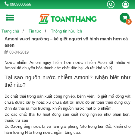
0909000666
0
Trang chủ
Tin tức
Thông tin hữu ích
MÁY LỌC NƯỚC RO
BÌNH NƯỚC NÓNG
MÁY NƯỚC NÓNG
Amoni vượt ngưỡng – kẻ giết người vô hình mạnh hơn cả
NLMT
asen
BỒN TỰ HOẠI
BỒN NƯỚC INOX
BỒN NHỰA
03-04-2019
Nước nhiễm Amoni nguy hiểm hơn nước nhiễm Asen rất nhiều vì
CHẬU RỬA INOX
VÒI CHẬU RỬA
SEN VÒI
Amoni dễ chuyển hóa thành các chất độc hại và rất khó xử lý.
Tại sao nguồn nước nhiễm Amoni? Nhận biết như
BỂ NƯỚC NGẦM
BỒN CÔNG NGHIỆP
thế nào?
Do chất thải trong sản xuất công nghiệp, bệnh viện, lò giết mổ động vật
Khuyến mãi
Kinh nghiệm hay
Thông tin hữu ích
chưa được xử lý hoặc xử chưa đạt tới mức độ an toàn theo đúng quy
định đã thải ra môi trường, khiến nguồn nước mặt bị ô nhiễm.
Tin công ty & sự kiện
Do các chất thải từ hoạt động sản xuất nông nghiệp như phân bón,
thuốc trừ sâu
Do đường ống nước bị vỡ làm giải phóng Nito trong bùn đất, khiến cho
Liên hệ tư vấn mua hàng:
0909000666
hàm lượng Nito trong nước ngầm tăng cao.