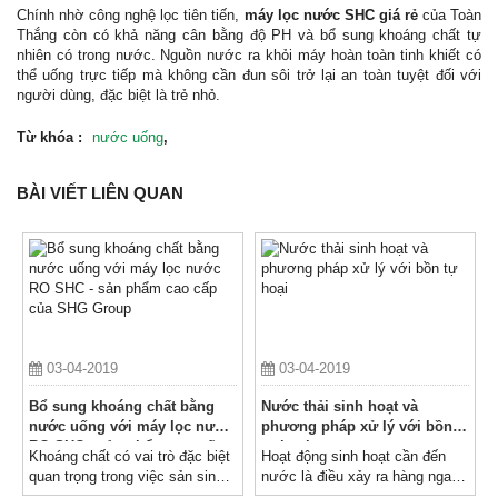
Chính nhờ công nghệ lọc tiên tiến,
máy lọc nước SHC giá rẻ
của Toàn
Thắng còn có khả năng cân bằng độ PH và bổ sung khoáng chất tự
nhiên có trong nước. Nguồn nước ra khỏi máy hoàn toàn tinh khiết có
thể uống trực tiếp mà không cần đun sôi trở lại an toàn tuyệt đối với
người dùng, đặc biệt là trẻ nhỏ.
Từ khóa :
nước uống
,
BÀI VIẾT LIÊN QUAN
03-04-2019
03-04-2019
Bổ sung khoáng chất bằng
Nước thải sinh hoạt và
nước uống với máy lọc nước
phương pháp xử lý với bồn
RO SHC - sản phẩm cao cấp
tự hoại
Khoáng chất có vai trò đặc biệt
Hoạt động sinh hoạt cần đến
của SHG Group
quan trọng trong việc sản sinh
nước là điều xảy ra hàng ngay
năng lượng, duy trì các hoạt
và không thể thiếu đối với con