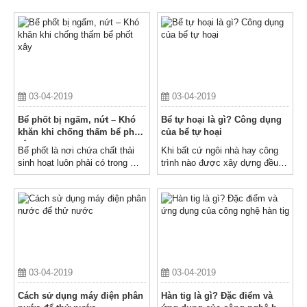
động sống của cơ thể. Những
người
khoáng chất tối cần thiết cho
cơ thể bao gồm: Sắt, canxi,
photpho, maggie, mangan,iot...
03-04-2019
03-04-2019
Bể phốt bị ngấm, nứt – Khó
Bể tự hoại là gì? Công dụng
khăn khi chống thấm bể phốt
của bể tự hoại
xây
Bể phốt là nơi chứa chất thải
Khi bất cứ ngôi nhà hay công
sinh hoạt luôn phải có trong mỗi
trình nào được xây dựng đều
công trình, căn hộ
xuất hiện một hạng mục đó là
bể tự hoại
03-04-2019
03-04-2019
Cách sử dụng máy điện phân
Hàn tig là gì? Đặc điểm và