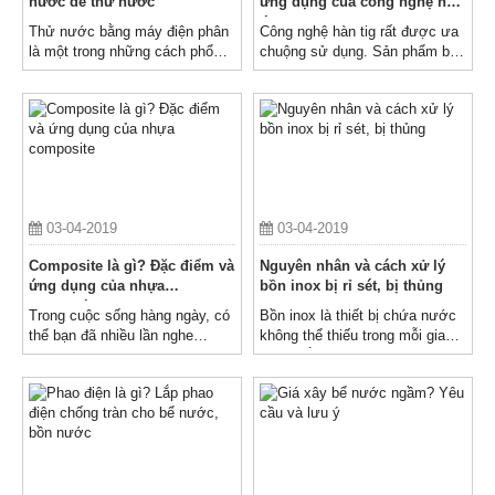
nước để thử nước
ứng dụng của công nghệ hàn
tig
Thử nước bằng máy điện phân
Công nghệ hàn tig rất được ưa
là một trong những cách phổ
chuộng sử dụng. Sản phẩm bồn
biến được nhiều người áp dụng
inox công nghiệp của Toàn
do dễ dàng thực hiện ngay tại
Thắng cũng sử dụng phương
nhà và không tốn kém nhiều chi
pháp hàn này
phí
03-04-2019
03-04-2019
Composite là gì? Đặc điểm và
Nguyên nhân và cách xử lý
ứng dụng của nhựa
bồn inox bị rỉ sét, bị thủng
composite
Trong cuộc sống hàng ngày, có
Bồn inox là thiết bị chứa nước
thể bạn đã nhiều lần nghe
không thể thiếu trong mỗi gia
đến composite hay nhựa
đình nhằm chứa nước sạch
composite nhưng lại chưa hiểu
dùng cho sinh hoạt. Mặc dù làm
nhiều về chúng
từ chất liệu inox nhưng trên
thực tế