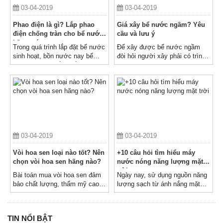
03-04-2019
03-04-2019
Phao điện là gì? Lắp phao
Giá xây bể nước ngầm? Yêu
điện chống tràn cho bể nước,
cầu và lưu ý
bồn nước
Trong quá trình lắp đặt bể nước
Để xây được bể nước ngầm
sinh hoạt, bồn nước nay bể
đòi hỏi người xây phải có trình
nước ngầm, chắc chắn không
độ kỹ thuật cao, các tiêu chuẩn
thể thiếu một thiết bị thường
đặt ra chặt chẽ, yêu cầu khắt
được lắp kèm đó là phao tự
khe
ngắt chống tràn nước
03-04-2019
03-04-2019
Vòi hoa sen loại nào tốt? Nên
+10 câu hỏi tìm hiểu máy
chọn vòi hoa sen hãng nào?
nước nóng năng lượng mặt
trời
Bài toán mua vòi hoa sen đảm
Ngày nay, sử dụng nguồn năng
bảo chất lượng, thẩm mỹ cao
lượng sạch từ ánh nắng mặt
luôn khiến khách hàng đau đầu
trời đã trở thành xu hướng phát
nhất
triển của toàn cầu
TIN NỔI BẬT