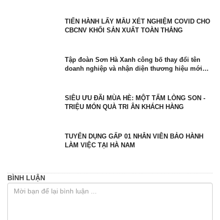
TIẾN HÀNH LẤY MẪU XÉT NGHIỆM COVID CHO
CBCNV KHỐI SẢN XUẤT TOÀN THẮNG
Tập đoàn Sơn Hà Xanh công bố thay đổi tên
doanh nghiệp và nhận diện thương hiệu mới
với sứ mệnh kiến tạo cuộc sống Xanh
SIÊU ƯU ĐÃI MÙA HÈ: MỘT TẤM LÒNG SON -
TRIỆU MÓN QUÀ TRI ÂN KHÁCH HÀNG
TUYỂN DỤNG GẤP 01 NHÂN VIÊN BẢO HÀNH
LÀM VIỆC TẠI HÀ NAM
BÌNH LUẬN