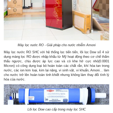
Máy lọc nước RO - Giải pháp cho nước nhiễm Amoni
Máy lọc nước RO SHC với hệ thống lọc tiến tiến, lõi lọc Dow số 4 sử
dụng màng lọc RO được nhập khẩu từ Mỹ hoạt động theo cơ chế thẩm
thấu ngược, chịu được áp lực cao và có khe hở cực nhỏ(0.0001
Micron) có công dụng loại bỏ hoàn toàn các chất rắn, khí hòa tan trong
nước, các ion kim loại, kim lại nặng, vi sinh vật, vi khuẩn, Amoni… làm
cho nước trở lên hoàn toàn tinh khiết nhưng không làm thay đổi tính lý
hóa của nước.
Lõi lọc Dow cao cấp trong máy lọc SHC