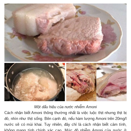
Liên hệ bảo hành:
0912 473 322
Chi nhánh địa điểm phân phối
Toàn thắng
Một dấu hiệu của nước nhiễm Amoni
Cách nhận biết Amoni thông thường nhất là việc luộc thịt nhưng thịt bị
đỏ, nhìn như thịt sống. Bên cạnh đó, nếu hàm lượng Amoni trên 20mg/l
nước sẽ có mùi khai. Tuy nhiên, đây chỉ là cách nhận biết cảm tính,
không mang tính chính xác cao. Mức độ nhiễm Amoni của nước ở