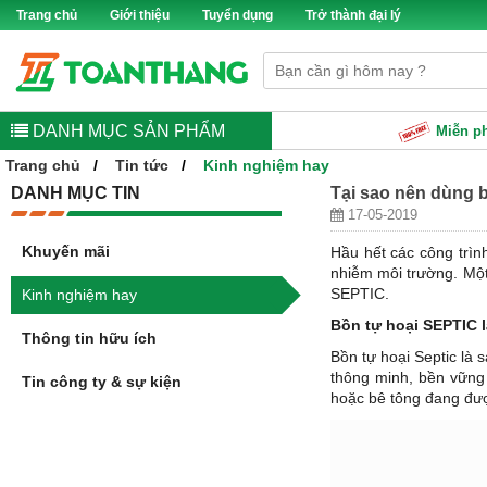
Trang chủ
Giới thiệu
Tuyển dụng
Trở thành đại lý
DANH MỤC SẢN PHẨM
Miễn p
Trang chủ
Tin tức
Kinh nghiệm hay
DANH MỤC TIN
Tại sao nên dùng b
17-05-2019
Khuyến mãi
Hầu hết các công trìn
nhiễm môi trường. Một
SEPTIC.
Kinh nghiệm hay
Bồn tự hoại SEPTIC l
Thông tin hữu ích
Bồn tự hoại Septic là 
thông minh, bền vững
Tin công ty & sự kiện
hoặc bê tông đang đượ