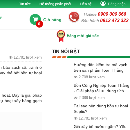
Tin tức
Hệ thống phân phối
Liên hệ
Đăng nhập
0909 000 666
Hotline
G
Giỏ hàng
0912 473 322
Bảo hành
0
Hàng mới giá sốc
TIN NỔI BẬT
12.781 lượt xem
Hướng dẫn kiểm tra mã vạch
m bảo sạch sẽ, tránh ô
trên sản phẩm Toàn Thắng
ay thế bởi bồn tự hoại
2.708 lượt xem
Bồn Công Nghiệp Toàn Thắng
- Giải pháp tối ưu dung tích
 hoạt. Đây là giải pháp
lớn
2.386 lượt xem
tự hoạt xây bằng gạch
Tại sao nên dùng bồn tự hoại
Septic?
12.781 lượt xem
Giá xây bể nước ngầm? Yêu