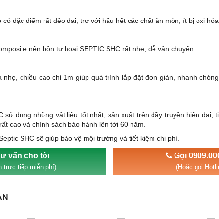
 có đặc điểm rất dẻo dai, trơ với hầu hết các chất ăn mòn, ít bị oxi hóa
omposite nên bồn tự hoại SEPTIC SHC rất nhẹ, dễ vận chuyển
à nhẹ, chiều cao chỉ 1m giúp quá trình lắp đặt đơn giản, nhanh chó
 sử dụng những vật liệu tốt nhất, sản xuất trên dầy truyền hiện đại, 
ất cao và chính sách bảo hành lên tới 60 năm.
Septic SHC sẽ giúp bảo vệ mội trường và tiết kiệm chi phí.
ư vấn cho tôi
Gọi 0909.00
 trực tiếp miễn phí)
(Hoặc gọi Hotli
AN