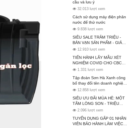
cầu và lưu ý
32.013 lượt xem
Cách sử dụng máy điện phân
nước để thử nước
9.838 lượt xem
SIÊU SALE TRĂM TRIỆU -
BÁN VẠN SẢN PHẨM - GIẢM
SỐC 50%
12.910 lượt xem
TIẾN HÀNH LẤY MẪU XÉT
NGHIỆM COVID CHO CBCNV
KHỐI SẢN XUẤT TOÀN
1.331 lượt xem
THẮNG
Tập đoàn Sơn Hà Xanh công
bố thay đổi tên doanh nghiệp
và nhận diện thương hiệu mới
12.858 lượt xem
với sứ mệnh kiến tạo cuộc
SIÊU ƯU ĐÃI MÙA HÈ: MỘT
sống Xanh
TẤM LÒNG SON - TRIỆU
MÓN QUÀ TRI ÂN KHÁCH
2.096 lượt xem
HÀNG
TUYỂN DỤNG GẤP 01 NHÂN
VIÊN BẢO HÀNH LÀM VIỆC