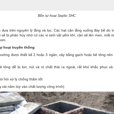
Bồn tự hoại Septic SHC
n dựa trên nguyên lý lắng và lọc. Các hạt cặn lắng xuống đáy bể do t
 sẽ bị phân hủy nhờ có các vi sinh vật yếm khí, cặn sẽ lên men, mất mù
hơn.
ự hoại truyền thống
thường được thiết kế 2 hoặc 3 ngăn, xây bằng gạch hoặc bê tông nên 
 tông dễ bị lún, nút và rò chất thải ra ngoài, rất khó khắc phục v
òi hỏi xử lý chống thấm tốt
g vài năm tùy vào chất lượng công trình)