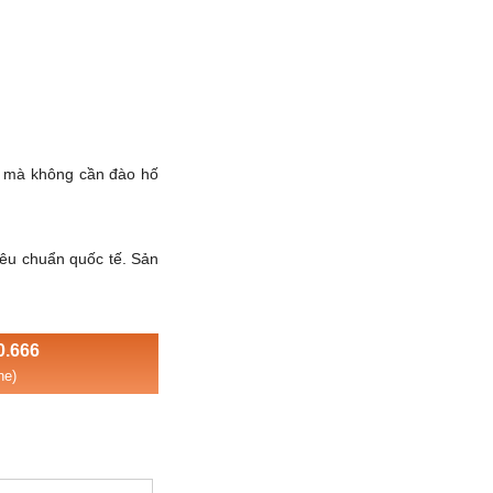
ng mà không cần đào hố
tiêu chuẩn quốc tế. Sản
0.666
ne)