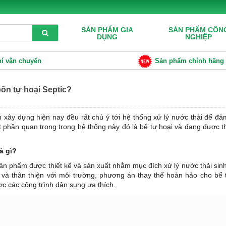
SẢN PHẨM GIA
SẢN PHẨM CÔN
DỤNG
NGHIỆP
hí vận chuyển
Sản phẩm chính hãng
ồn tự hoại Septic?
h xây dựng hiện nay đều rất chú ý tới hệ thống xử lý nước thải để đả
 phần quan trong trong hệ thống này đó là bể tự hoại và đang được th
à gì?
sản phẩm được thiết kế và sản xuất nhằm mục đích xử lý nước thải sinh
 và thân thiện với môi trường, phương án thay thế hoàn hảo cho bể 
c các công trình dân sụng ưa thích.