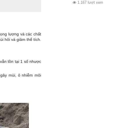
TẠI HÀ NAM
1.167 lượt xem
rọng lượng và các chất
i hôi và giảm thể tích.
vẫn tồn tại 1 số nhược
à gây mùi, ô nhiễm môi