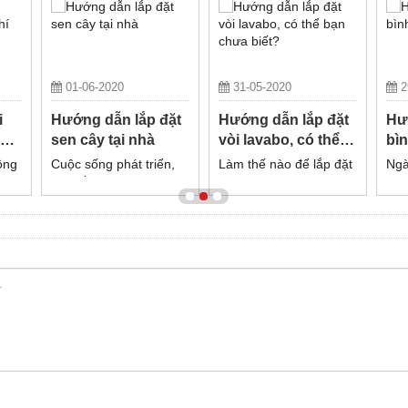
01-06-2020
31-05-2020
2
i
Hướng dẫn lắp đặt
Hướng dẫn lắp đặt
Hư
êu
sen cây tại nhà
vòi lavabo, có thể
bìn
bạn chưa biết?
nh
ông
Cuộc sống phát triển,
Làm thế nào để lắp đặt
Ngà
 xa
đời sống con người
vòi lavabo nhanh
lạn
đình
ngày một cải thiện, việc
chóng, đạt tiêu chuẩn,
tro
sử dụng sen cây tắm
tiết kiệm chi phí nhất,
thi
đã không còn quá đỗi
không phải ai cũng biết
của
xa lạ trong mỗi gia
đình, mỗi căn hộ