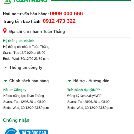
Liên hệ bảo hành:
0912 473 322
0909 000 666
Hotline tư vấn bán hàng:
Chi nhánh địa điểm phân phối
Toàn thắng
0912 473 322
Trung tâm bảo hành:
Địa chỉ chi nhánh Toàn Thắng
Hệ thống chi nhánh
Hệ thống chi nhánh Toàn Thắng
Starts: Tue 13/01/20 at 08:00
Ends: Wed, 30/12/20 23:59 p.m
Thông tin công ty
Chính sách bán hàng
Hỗ trợ - Hướng dẫn
Hồ sơ Công ty
Trở thành đại lý/NPP
Hồ sơ năng lực Toàn Thắng
Đăng ký làm đại lý/NPP
Starts: Tue 12/03/20 at 08:00
Starts: Tue 28/01/20 at 08:00
Ends: Wed, 30/12/20 23:59 p.m
Ends: Wed, 30/12/20 23:59 p.m
Chứng nhận