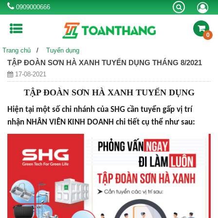
0909000666
0
Trang chủ
Tuyển dụng
MÁY LỌC NƯỚC RO
BÌNH NƯỚC NÓNG
MÁY NƯỚC NÓNG
TẬP ĐOÀN SƠN HÀ XANH TUYỂN DỤNG THÁNG 8/2021
NLMT
17-08-2021
BỒN TỰ HOẠI
BỒN NƯỚC INOX
BỒN NHỰA
TẬP ĐOÀN SƠN HÀ XANH TUYỂN DỤNG
CHẬU RỬA INOX
VÒI CHẬU RỬA
SEN VÒI
Hiện tại một số chi nhánh của SHG cần tuyển gấp vị trí
nhận NHÂN VIÊN KINH DOANH chi tiết cụ thể như sau:
BỂ NƯỚC NGẦM
BỒN CÔNG NGHIỆP
Khuyến mãi
Kinh nghiệm hay
Thông tin hữu ích
Tin công ty & sự kiện
Liên hệ tư vấn mua hàng:
0909000666