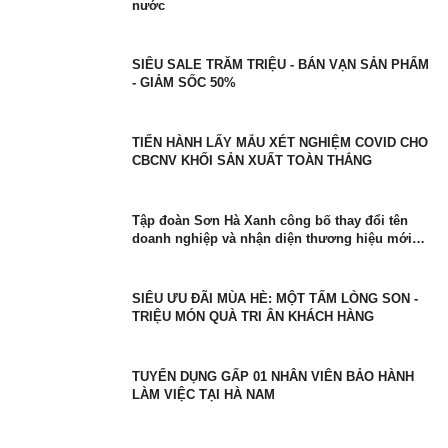
nước
SIÊU SALE TRĂM TRIỆU - BÁN VẠN SẢN PHẨM
- GIẢM SỐC 50%
TIẾN HÀNH LẤY MẪU XÉT NGHIỆM COVID CHO
CBCNV KHỐI SẢN XUẤT TOÀN THẮNG
Tập đoàn Sơn Hà Xanh công bố thay đổi tên
doanh nghiệp và nhận diện thương hiệu mới
với sứ mệnh kiến tạo cuộc sống Xanh
SIÊU ƯU ĐÃI MÙA HÈ: MỘT TẤM LÒNG SON -
TRIỆU MÓN QUÀ TRI ÂN KHÁCH HÀNG
TUYỂN DỤNG GẤP 01 NHÂN VIÊN BẢO HÀNH
LÀM VIỆC TẠI HÀ NAM