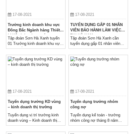
17-08-2021
17-08-2021
Trưởng kinh doanh khu vực
TUYỂN DỤNG GẤP 01 NHÂN
Đông Bắc Ngành hàng Thiết
VIÊN BẢO HÀNH LÀM VIỆC
bị Vệ sinh + lọc nước
TẠI HÀ NAM
Tập đoàn Sơn Hà Xanh tuyển
Tập đoàn Sơn Hà Xanh cần
01 Trưởng kinh doanh khu vực
tuyển dụng gấp 01 nhân viên
Đông Bắc Ngành hàng Thiết bị
bảo hành làm việc tại Hà Nam
Vệ sinh + lọc nước
17-08-2021
17-08-2021
Tuyển dụng trưởng KD vùng
Tuyển dụng trưởng nhóm
– kinh doanh thị trường
công nợ
Tuyển dụng vị trí trưởng kinh
Tuyển dụng kế toán - trưởng
doanh vùng – Kinh doanh thị
nhóm công nợ tháng 8 năm
trường ngành nghề máy lọc
2019
nước