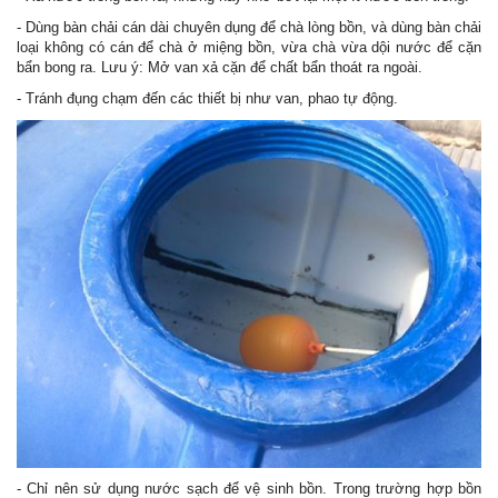
- Dùng bàn chải cán dài chuyên dụng để chà lòng bồn, và dùng bàn chải
loại không có cán để chà ở miệng bồn, vừa chà vừa dội nước để cặn
bẩn bong ra. Lưu ý: Mở van xả cặn để chất bẩn thoát ra ngoài.
- Tránh đụng chạm đến các thiết bị như van, phao tự động.
- Chỉ nên sử dụng nước sạch để vệ sinh bồn. Trong trường hợp bồn