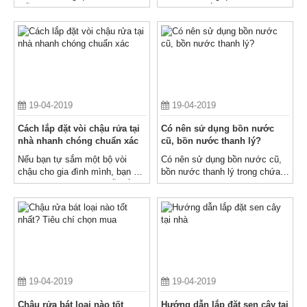
mỗi gia đình cũng như có mặt ở
cuộc sống hằng ngày của đại
rất nhiều công trình trải dài khắp
bộ phận người tiêu dùng Việt
dải đất hình chữ S
Nam
19-04-2019
19-04-2019
Cách lắp đặt vòi chậu rửa tại
Có nên sử dụng bồn nước
nhà nhanh chóng chuẩn xác
cũ, bồn nước thanh lý?
Nếu bạn tự sắm một bộ vòi
Có nên sử dụng bồn nước cũ,
chậu cho gia đình mình, bạn có
bồn nước thanh lý trong chứa
thể tham khảo hướng dẫn lắp
nước không? Kinh nghiệm lựa
đặt vòi chậu rửa
chọn bồn nước cũ đáp ứng nhu
cầu sử dụng của gia đình
19-04-2019
19-04-2019
Chậu rửa bát loại nào tốt
Hướng dẫn lắp đặt sen cây tại