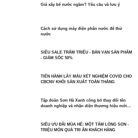
Giá xây bể nước ngầm? Yêu cầu và lưu ý
Cách sử dụng máy điện phân nước để thử
nước
SIÊU SALE TRĂM TRIỆU - BÁN VẠN SẢN PHẨM
- GIẢM SỐC 50%
TIẾN HÀNH LẤY MẪU XÉT NGHIỆM COVID CHO
CBCNV KHỐI SẢN XUẤT TOÀN THẮNG
Tập đoàn Sơn Hà Xanh công bố thay đổi tên
doanh nghiệp và nhận diện thương hiệu mới
với sứ mệnh kiến tạo cuộc sống Xanh
SIÊU ƯU ĐÃI MÙA HÈ: MỘT TẤM LÒNG SON -
TRIỆU MÓN QUÀ TRI ÂN KHÁCH HÀNG