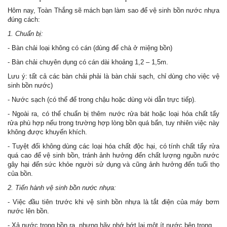
Hôm nay, Toàn Thắng sẽ mách bạn làm sao để vệ sinh bồn nước nhựa
đúng cách:
1. Chuẩn bị:
- Bàn chải loại không có cán (dùng để chà ở miệng bồn)
- Bàn chải chuyên dụng có cán dài khoảng 1,2 – 1,5m.
Lưu ý: tất cả các bàn chải phải là bàn chải sạch, chỉ dùng cho việc vệ
sinh bồn nước)
- Nước sạch (có thể để trong chậu hoặc dùng vòi dẫn trực tiếp).
- Ngoài ra, có thể chuẩn bị thêm nước rửa bát hoặc loại hóa chất tẩy
rửa phù hợp nếu trong trường hợp lòng bồn quá bẩn, tuy nhiên việc này
không được khuyến khích.
- Tuyệt đối không dùng các loại hóa chất độc hại, có tính chất tẩy rửa
quá cao để vệ sinh bồn, tránh ảnh hưởng đến chất lượng nguồn nước
gây hại đến sức khỏe người sử dụng và cũng ảnh hưởng đến tuổi thọ
của bồn.
2. Tiến hành vệ sinh bồn nước nhựa:
- Việc đầu tiên trước khi vệ sinh bồn nhựa là tắt điện của máy bơm
nước lên bồn.
- Xả nước trong bồn ra, nhưng hãy nhớ bớt lại một ít nước bên trong.