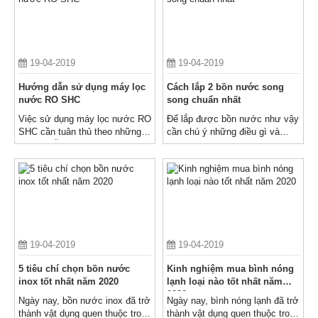
19-04-2019
19-04-2019
Hướng dẫn sử dụng máy lọc
Cách lắp 2 bồn nước song
nước RO SHC
song chuẩn nhất
Việc sử dụng máy lọc nước RO
Để lắp được bồn nước như vậy
SHC cần tuân thủ theo những
cần chú ý những điều gì và
hướng dẫn và lưu ý dưới đây
cách thực hiện như thế nào?
để máy có thể hoạt động ổn
định và bền lâu. Bên cạnh đó
chất lượng nước lọc luôn ở
mức cao nhất và đảm bảo an
toàn sức khỏe cho người dùng.
19-04-2019
19-04-2019
5 tiêu chí chọn bồn nước
Kinh nghiệm mua bình nóng
inox tốt nhất năm 2020
lạnh loại nào tốt nhất năm
2020
Ngày nay, bồn nước inox đã trở
Ngày nay, bình nóng lạnh đã trở
thành vật dụng quen thuộc trong
thành vật dụng quen thuộc trong