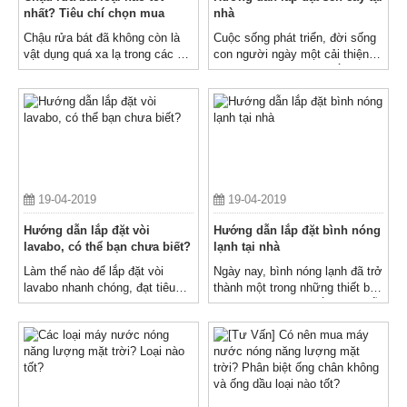
nhất? Tiêu chí chọn mua
nhà
Chậu rửa bát đã không còn là
Cuộc sống phát triển, đời sống
vật dụng quá xa lạ trong các hộ
con người ngày một cải thiện,
gia đình Việt Nam
việc sử dụng sen cây tắm đã
không còn quá đỗi xa lạ trong
mỗi gia đình, mỗi căn hộ
19-04-2019
19-04-2019
Hướng dẫn lắp đặt vòi
Hướng dẫn lắp đặt bình nóng
lavabo, có thể bạn chưa biết?
lạnh tại nhà
Làm thế nào để lắp đặt vòi
Ngày nay, bình nóng lạnh đã trở
lavabo nhanh chóng, đạt tiêu
thành một trong những thiết bị
chuẩn, tiết kiệm chi phí nhất,
thiết yếu trong nhà tắm của mỗi
không phải ai cũng biết
gia đình