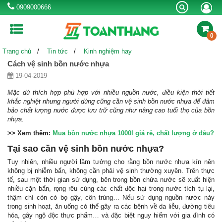
0909000666
0
Trang chủ
Tin tức
Kinh nghiệm hay
MÁY LỌC NƯỚC RO
BÌNH NƯỚC NÓNG
MÁY NƯỚC NÓNG
Cách vệ sinh bồn nước nhựa
NLMT
19-04-2019
BỒN TỰ HOẠI
BỒN NƯỚC INOX
BỒN NHỰA
Mặc dù thích hợp phù hợp với nhiều nguồn nước, điều kiện thời tiết
khắc nghiệt nhưng người dùng cũng cần vệ sinh bồn nước nhựa để đảm
CHẬU RỬA INOX
VÒI CHẬU RỬA
SEN VÒI
bảo chất lượng nước được lưu trữ cũng như nâng cao tuổi thọ của bồn
nhựa.
>> Xem thêm:
Mua bồn nước nhựa 1000l giá rẻ, chất lượng ở đâu?
BỂ NƯỚC NGẦM
BỒN CÔNG NGHIỆP
Tại sao cần vệ sinh bồn nước nhựa?
Tuy nhiên, nhiều người lầm tưởng cho rằng
bồn nước nhựa
kín nên
Khuyến mãi
Kinh nghiệm hay
Thông tin hữu ích
không bị nhiễm bẩn, không cần phải vệ sinh thường xuyên. Trên thực
tế, sau một thời gian sử dụng, bên trong bồn chứa nước sẽ xuất hiện
Tin công ty & sự kiện
nhiều cặn bẩn, rọng rêu cùng các chất độc hại trong nước tích tụ lại,
thậm chí còn có bọ gậy, côn trùng… Nếu sử dụng nguồn nước này
trong sinh hoạt, ăn uống có thể gây ra các bệnh về da liễu, đường tiêu
Liên hệ tư vấn mua hàng:
0909000666
hóa, gây ngộ độc thực phẩm… và đặc biệt nguy hiểm với gia đình có