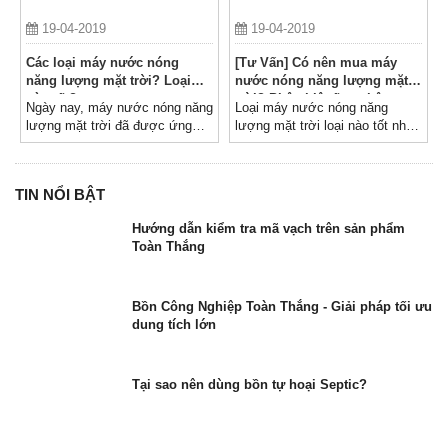
19-04-2019
19-04-2019
Các loại máy nước nóng
[Tư Vấn] Có nên mua máy
năng lượng mặt trời? Loại
nước nóng năng lượng mặt
nào tốt?
trời? Phân biệt ống chân
Ngày nay, máy nước nóng năng
Loại máy nước nóng năng
không và ống dầu loại nào
lượng mặt trời đã được ứng
lượng mặt trời loại nào tốt nhất
tốt?
dụng rộng rãi trên toàn thế giới
2020 và tiêu chí lựa chọn để
vừa tiết kiệm, độ bền cao mà
loại cho hiệu quả hoạt động tốt
TIN NỔI BẬT
nhất. Phân biệt ống chân không
và ống dầu loại nào tốt 2020
Hướng dẫn kiểm tra mã vạch trên sản phẩm
Toàn Thắng
Bồn Công Nghiệp Toàn Thắng - Giải pháp tối ưu
dung tích lớn
Tại sao nên dùng bồn tự hoại Septic?